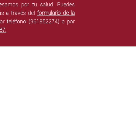
esamos por tu salud. Puedes
formulario de la
s a través del
or teléfono (961852274) o por
87
.