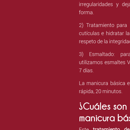
irregularidades y d
forma.
2) Tratamiento para 
cutículas e hidratar l
respeto de la integrid
3) Esmaltado: par
utilizamos esmaltes
V
7 días.
La manicura básica e
rápida, 20 minutos.
¿Cuáles son 
manicura bá
Este
tratamiento d