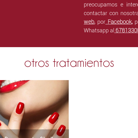
preocupamos e inter
contactar con nosotra
web
,
Facebook
por
,
p
6781330
Whatsapp al
otros tratamientos