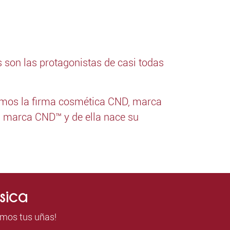
 son las protagonistas de casi todas
zamos la firma cosmética CND, marca
la marca CND™ y de ella nace su
sica
amos tus uñas!