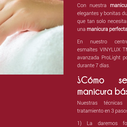
Con nuestra
manicu
elegantes y bonitas d
que tan solo necesita
una
manicura perfect
En nuestro centr
esmaltes
VINYLUX TM
avanzada
ProLight p
durante 7 días.
¿Cómo se
manicura bá
Nuestras técnicas 
tratamiento en 3 paso
1) La daremos fo