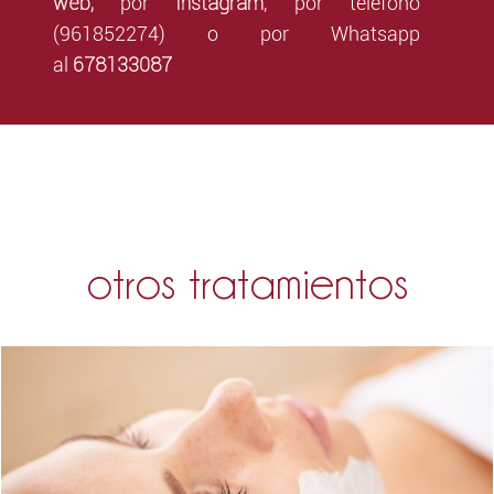
web,
Instagram
por
,
por teléfono
(961852274) o por Whatsapp
678133087
al
otros tratamientos