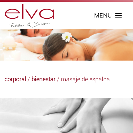
MENU
corporal
/
bienestar
/ masaje de espalda