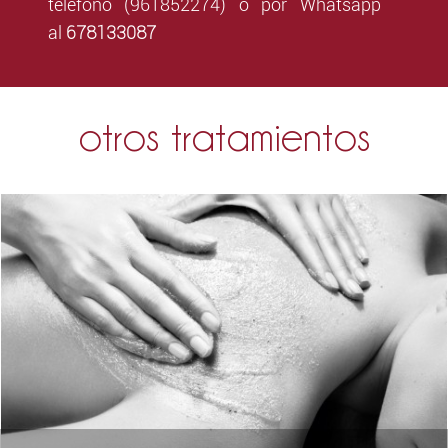
teléfono (961852274) o por Whatsapp
678133087
al
otros tratamientos