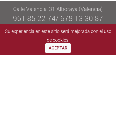
Calle Valencia, 31 Alboraya (Valencia)
961 85 22 74/ 678 13 30 87
info@elvaestetica.com
Su experiencia en este sitio será mejorada con el uso
De lunes a viernes de 09:00 a 20:30
de cookies.
ACEPTAR
Aviso legal
/
LOPD
/
Contacto
Ver perfil