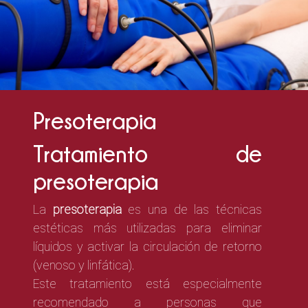
Presoterapia
Tratamiento de
presoterapia
La
presoterapia
es una de las técnicas
estéticas más utilizadas para eliminar
líquidos y activar la circulación de retorno
(venoso y linfática).
Este tratamiento está especialmente
recomendado a personas que