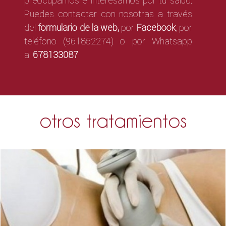
preocupamos e interesamos por tu salud.
Puedes contactar con nosotras a través
del
formulario de la web,
por
Facebook
,
por
teléfono (961852274) o por Whatsapp
al
678133087
otros tratamientos