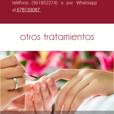
teléfono (961852274) o por Whatsapp
678133087
al
.
otros tratamientos