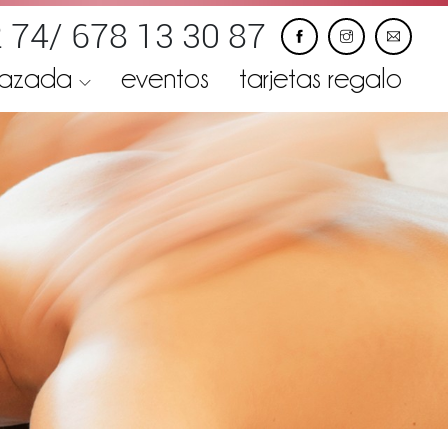
 74/ 678 13 30 87
razada
eventos
tarjetas regalo