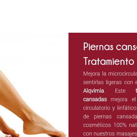
Piernas can
Tratamiento
Mejora la microcircul
sentirlas ligeras con
Alqvimia
. Este
cansadas
mejora el
circulatorio y linfáti
de piernas cansad
cosméticos 100% natu
con nuestros masajes 