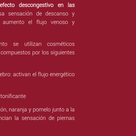
e
fe
cto descongestivo en las
sa sensación de descanso y
l aumento el flujo venoso y
nto se utilizan cosméticos
 compuestos por los siguientes
bro: activan el flujo energético
 tonificante
món, naranja y pomelo junto a la
cian la sensación de piernas