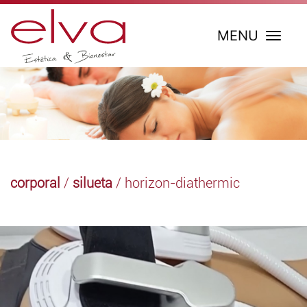
MENU
corporal
/
silueta
/ horizon-diathermic