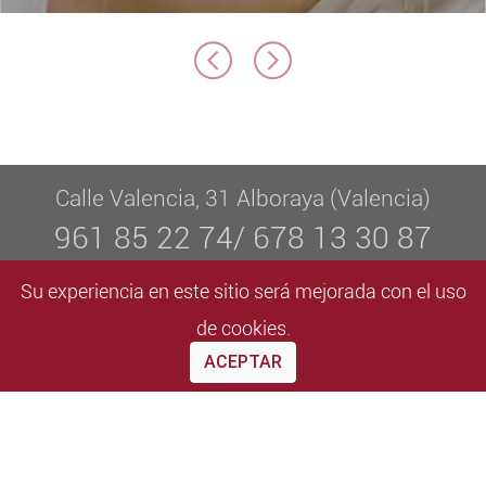
Calle Valencia, 31 Alboraya (Valencia)
961 85 22 74/ 678 13 30 87
info@elvaestetica.com
Su experiencia en este sitio será mejorada con el uso
De lunes a viernes de 09:00 a 20:30
de cookies.
ACEPTAR